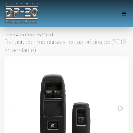
kit de Alza Cristales
/
Ford
Ranger, con molduras y teclas originales (2012
en adelante)