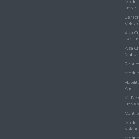
Modulos
Univers
Sensor 
Veloci
Alza Cr
De Fab
Alza Cr
Mabuc
Repues
Modulo
Habilit
And Pla
Kit De 
Univers
Contro
Modulo
Volant
Modulo