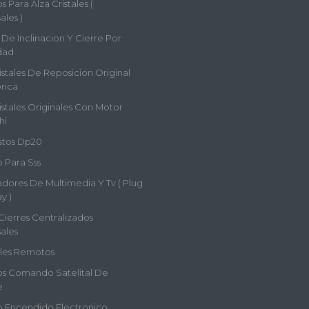
 Para Alza Cristales (
ales )
De Inclinacion Y Cierre Por
dad
istales De Reposicion Original
rica
istales Originales Con Motor
hi
tos Dp20
 Para Sss
adores De Multimedia Y Tv ( Plug
y )
Cierres Centralizados
ales
les Remotos
s Comando Satelital De
e
 Encendido Electronico