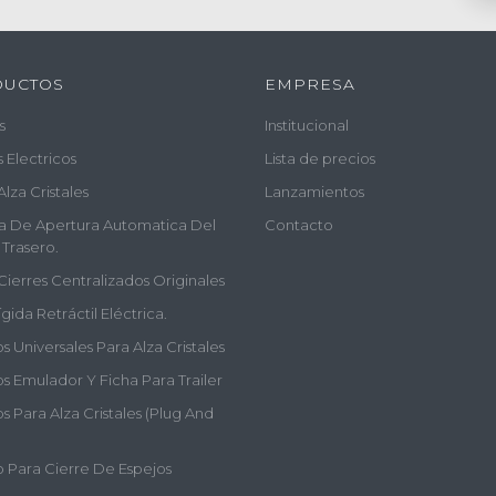
DUCTOS
EMPRESA
s
Institucional
s Electricos
Lista de precios
Alza Cristales
Lanzamientos
a De Apertura Automatica Del
Contacto
 Trasero.
Cierres Centralizados Originales
gida Retráctil Eléctrica.
 Universales Para Alza Cristales
s Emulador Y Ficha Para Trailer
 Para Alza Cristales (plug And
 Para Cierre De Espejos