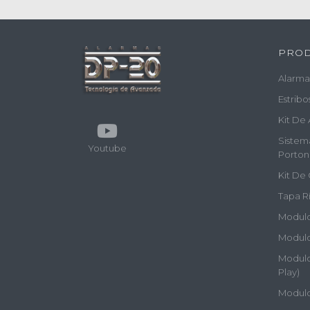
PRO
Alarma
Estribo
Kit De 
Sistem
Youtube
Porton
Kit De 
Tapa Rí
Modulos
Modulo
Modulos
Play)
Modulo