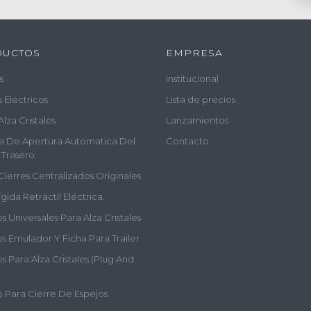
DUCTOS
EMPRESA
s
Institucional
s Electricos
Lista de precios
Alza Cristales
Lanzamientos
a De Apertura Automatica Del
Contacto
 Trasero.
Cierres Centralizados Originales
gida Retráctil Eléctrica.
 Universales Para Alza Cristales
s Emulador Y Ficha Para Trailer
 Para Alza Cristales (plug And
 Para Cierre De Espejos