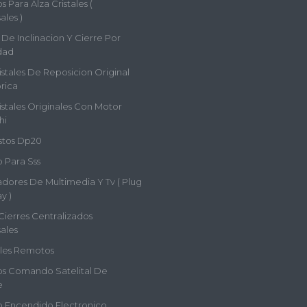
 Para Alza Cristales (
ales )
De Inclinacion Y Cierre Por
dad
istales De Reposicion Original
rica
istales Originales Con Motor
hi
tos Dp20
 Para Sss
adores De Multimedia Y Tv ( Plug
y )
Cierres Centralizados
ales
les Remotos
s Comando Satelital De
e
 Encendido Electronico