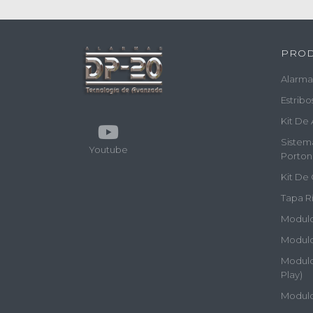
PRO
Alarma
Estribo
Kit De 
Sistem
Youtube
Porton
Kit De 
Tapa Rí
Modulos
Modulo
Modulos
Play)
Modulo