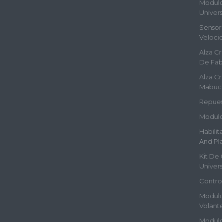
Modulos
Univers
Sensor 
Veloci
Alza Cr
De Fab
Alza Cr
Mabuc
Repues
Modulo
Habilit
And Pla
Kit De 
Univers
Contro
Modulo
Volant
Modulo