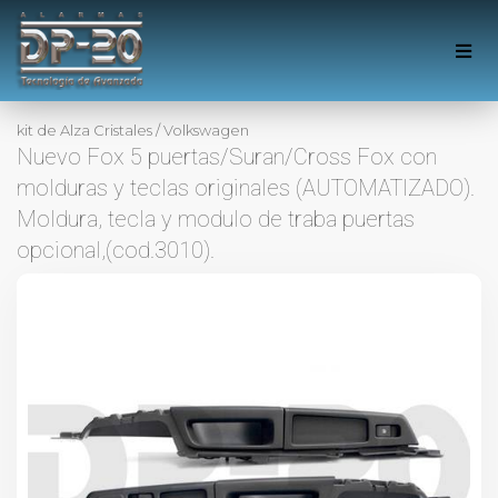
kit de Alza Cristales
/
Volkswagen
Nuevo Fox 5 puertas/Suran/Cross Fox con
molduras y teclas originales (AUTOMATIZADO).
Moldura, tecla y modulo de traba puertas
opcional,(cod.3010).