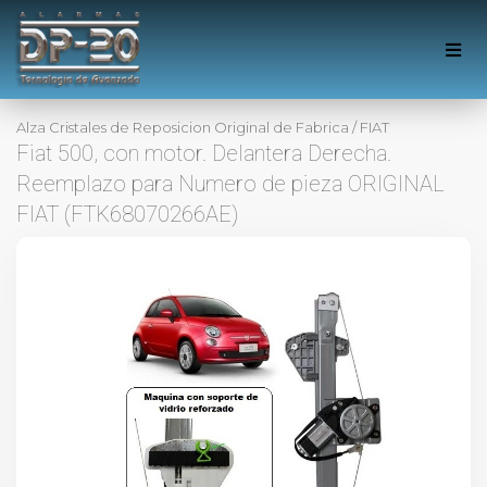
Alza Cristales de Reposicion Original de Fabrica
/
FIAT
Fiat 500, con motor. Delantera Derecha.
Reemplazo para Numero de pieza ORIGINAL
FIAT (FTK68070266AE)