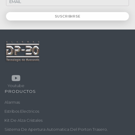
Youtube
PRODUCTOS
Alarmas
Estribos Electricos
Kit De Alza Cristales
Sistema De Apertura Automatica Del Porton Trasero.