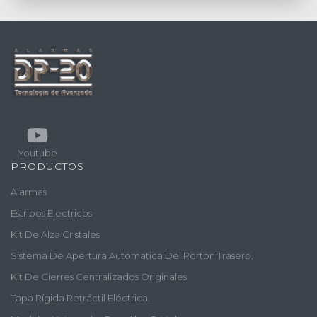
Youtube
PRODUCTOS
Alarmas
Estribos Electricos
Kit De Alza Cristales
Sistema De Apertura Automatica Del Porton Trasero.
Kit De Cierres Centralizados Originales
Tapa Rígida Retráctil Eléctrica.