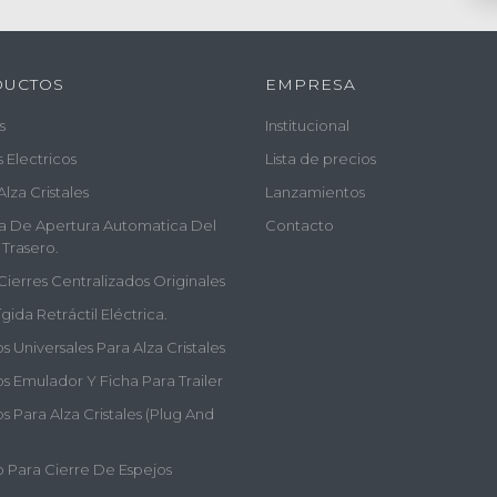
DUCTOS
EMPRESA
s
Institucional
s Electricos
Lista de precios
Alza Cristales
Lanzamientos
a De Apertura Automatica Del
Contacto
 Trasero.
Cierres Centralizados Originales
gida Retráctil Eléctrica.
 Universales Para Alza Cristales
s Emulador Y Ficha Para Trailer
 Para Alza Cristales (plug And
 Para Cierre De Espejos