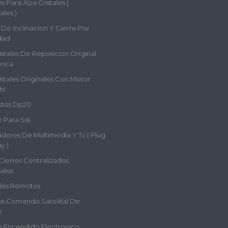
 Para Alza Cristales (
ales )
De Inclinacion Y Cierre Por
dad
istales De Reposicion Original
rica
istales Originales Con Motor
hi
tos Dp20
 Para Sss
adores De Multimedia Y Tv ( Plug
y )
Cierres Centralizados
ales
les Remotos
s Comando Satelital De
e
 Encendido Electronico