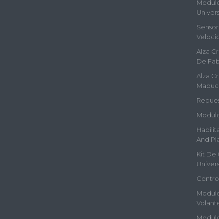
Modulos
Univers
Sensor 
Veloci
Alza Cr
De Fab
Alza Cr
Mabuc
Repues
Modulo
Habilit
And Pla
Kit De 
Univers
Contro
Modulo
Volant
Modulo