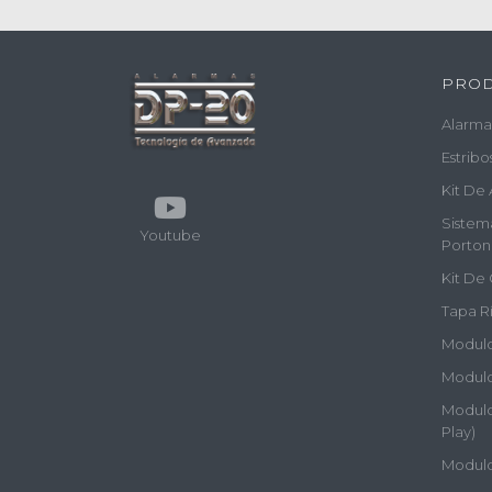
PRO
Alarma
Estribo
Kit De 
Sistem
Youtube
Porton
Kit De 
Tapa Rí
Modulos
Modulo
Modulos
Play)
Modulo